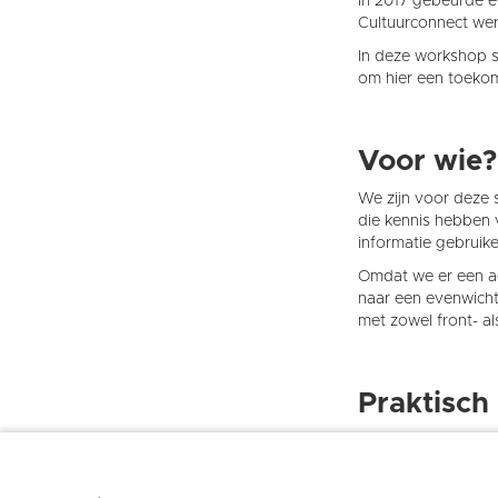
In 2017 gebeurde er
Cultuurconnect werd
In deze workshop st
om hier een toekoms
Voor wie?
We zijn voor deze 
die kennis hebben v
informatie gebruik
Omdat we er een ac
naar een evenwichti
met zowel front- a
Praktisch
De workshop gaat d
Deelname is gratis
Schrijf je in
(
tot 17 