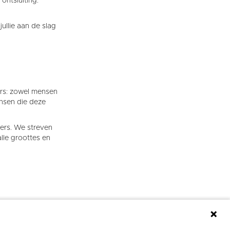
ontsluiting.
ullie aan de slag
ers: zowel mensen
ensen die deze
ers. We streven
lle groottes en
0 Brussel.