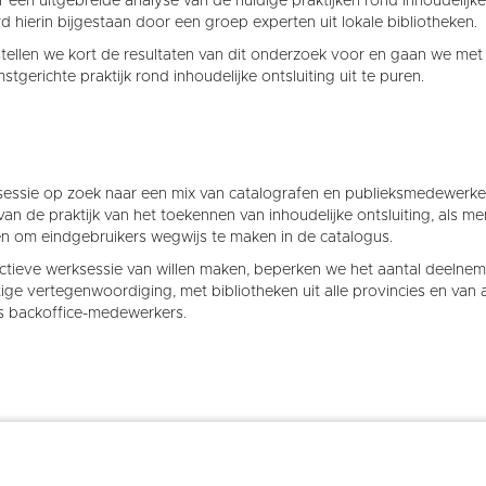
 een uitgebreide analyse van de huidige praktijken rond inhoudelijke 
 hierin bijgestaan door een groep experten uit lokale bibliotheken.
ellen we kort de resultaten van dit onderzoek voor en gaan we met j
tgerichte praktijk rond inhoudelijke ontsluiting uit te puren.
sessie op zoek naar een mix van catalografen en publieksmedewerk
an de praktijk van het toekennen van inhoudelijke ontsluiting, als m
en om eindgebruikers wegwijs te maken in de catalogus.
tieve werksessie van willen maken, beperken we het aantal deelnem
ge vertegenwoordiging, met bibliotheken uit alle provincies en van a
ls backoffice-medewerkers.
oor op maandag 14 mei, van 10-14u, in De Priem, Priemstraat 51, 100
, we voorzien een broodje voor de aanwezigen.
april).