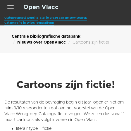
Open Vlacc
Toggle
navigation
Cultuurconnect website
Stel je vraag aan de servicedesk
Catalografie in Wise: leerplatform
Centrale bibliografische databank
Nieuws over OpenVlacc
Cartoons zijn fictie!
Cartoons zijn fictie!
De resultaten van de bevraging begin dit jaar logen er niet om:
ruim 9/10 respondenten gaf aan het voorstel van de
Open
Vlacc Werkgroep Catalografie te volgen. We zullen dus vanaf 1
maart cartoons als volgt invoeren in Open Vlacc:
literair type = fictie